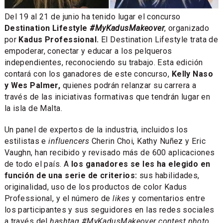
Del 19 al 21 de junio ha tenido lugar el concurso
Destination Lifestyle
#MyKadusMakeover
, organizado
por
Kadus Professional.
El Destination Lifestyle trata de
empoderar, conectar y educar a los pelqueros
independientes, reconociendo su trabajo. Esta edición
contará con los ganadores de este concurso,
Kelly Naso
y Wes Palmer,
quienes podrán relanzar su carrera a
través de las iniciativas formativas que tendrán lugar en
la isla de Malta.
Un panel de expertos de la industria, incluidos los
estilistas e
influencers
Cherin Choi, Kathy Nuñez y Eric
Vaughn, han recibido y revisado más de 600 aplicaciones
de todo el país. A
los ganadores se les ha elegido en
función de una serie de criterios:
sus habilidades,
originalidad, uso de los productos de color Kadus
Professional, y el número de
likes
y comentarios entre
los participantes y sus seguidores en las redes sociales
a través del
hashtag #MyKadusMakeover contest photo
.