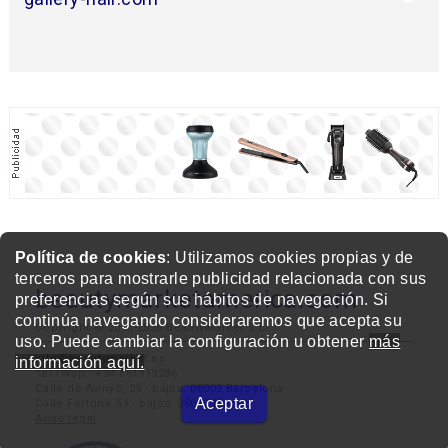
Política de cookies
: Utilizamos cookies propias y de
terceros para mostrarle publicidad relacionada con sus
beautymarketamerica.com
preferencias según sus hábitos de navegación. Si
continúa navegando consideraremos que acepta su
Copyright © 2013-2026 BeautyMarket S.L.
uso. Puede cambiar la configuración u obtener
más
info@beautymarket.es
información aquí.
Tel./Wsp.: +34 661913286
Calle de Avinyó, 29 - bajos. 08002 Barcelona
Aceptar
Calle Fortuny, 51 - bajos. 28010 Madrid
Aviso legal