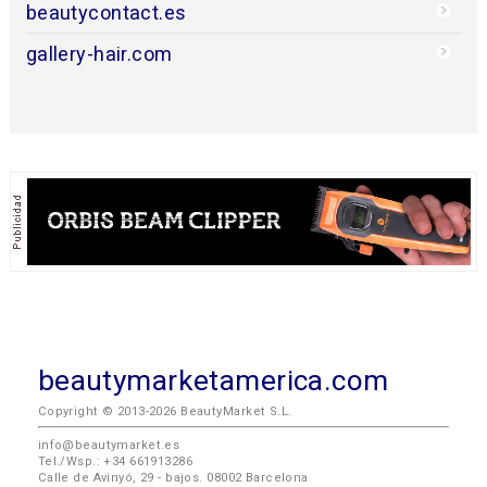
beautycontact.es
gallery-hair.com
beautymarketamerica.com
Copyright © 2013-2026 BeautyMarket S.L.
info@beautymarket.es
Tel./Wsp.: +34 661913286
Calle de Avinyó, 29 - bajos. 08002 Barcelona