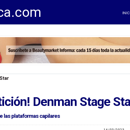
ca.com
INIC
Star
tición! Denman Stage St
e las plataformas capilares