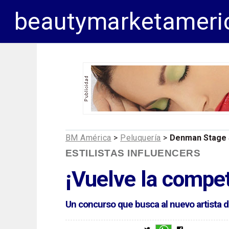
beautymarketameri
BM América
>
Peluquería
>
Denman Stage 
ESTILISTAS INFLUENCERS
¡Vuelve la compe
Un concurso que busca al nuevo artista d