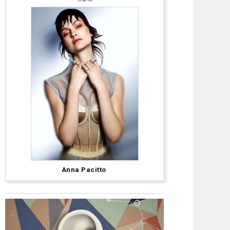
Roar
Anna Pacitto
Hair
&
Beauty