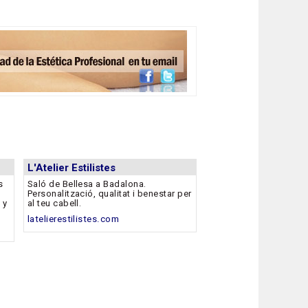
L'Atelier Estilistes
s
Saló de Bellesa a Badalona.
Personalització, qualitat i benestar per
 y
al teu cabell.
latelierestilistes.com