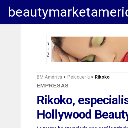
beautymarketameri
BM América
>
Peluquería
>
Rikoko
EMPRESAS
Rikoko, especialis
Hollywood Beaut