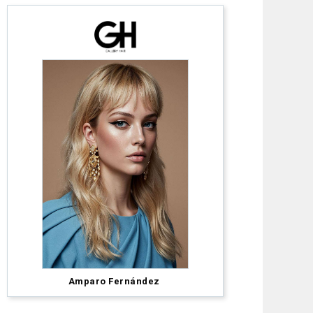
Alex
Amparo Fernández
Thaddeus