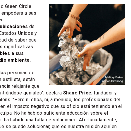
d Green Circle
e empodera a sus
en
 ubicaciones
de
 Estados Unidos y
idad de saber que
 significativas
bles a sus
dio ambiente.
 las personas se
n estilista, están
encia relajante que
sintiéndose geniales", declara
Shane Price
, fundador y
ons. "Pero ni ellos, ni, a menudo, los profesionales del
en el impacto negativo que su oficio está teniendo en el
 culpa. No ha habido suficiente educación sobre el
o, ha habido una falta de soluciones. Afortunadamente,
e se puede solucionar, que es nuestra misión aquí en