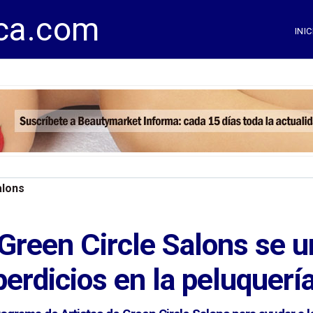
ca.com
INIC
alons
Green Circle Salons se u
erdicios en la peluquerí