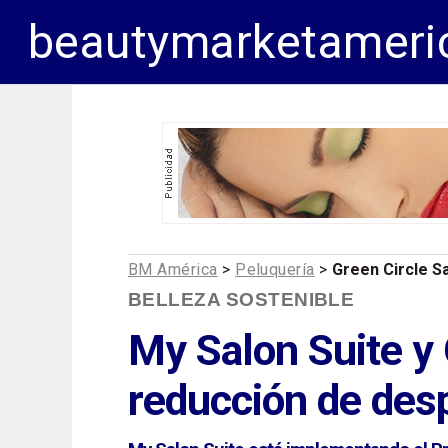
beautymarketameri
BM América
>
Peluquería
>
Green Circle S
BELLEZA SOSTENIBLE
My Salon Suite y 
reducción de desp