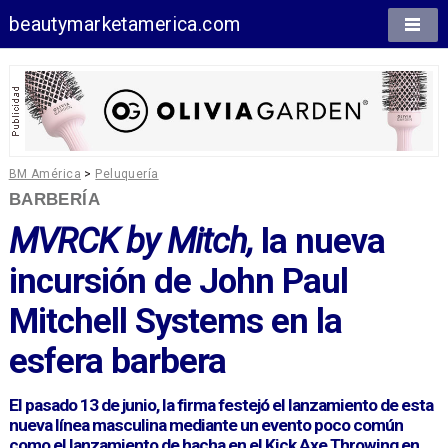
beautymarketamerica.com
BM América
>
Peluquería
BARBERÍA
MVRCK by Mitch,
la nueva
incursión de John Paul
Mitchell Systems en la
esfera barbera
El pasado 13 de junio, la firma festejó el lanzamiento de esta
nueva línea masculina mediante un evento poco común
como el lanzamiento de hacha en el Kick Axe Throwing en