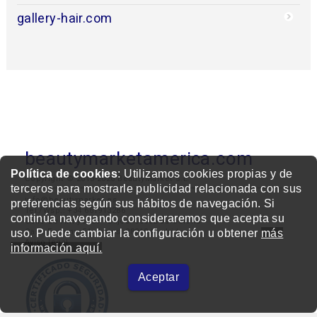
gallery-hair.com
beautymarketamerica.com
Política de cookies
: Utilizamos cookies propias y de
Copyright © 2013-2026 BeautyMarket S.L.
terceros para mostrarle publicidad relacionada con sus
info@beautymarket.es
preferencias según sus hábitos de navegación. Si
Tel./Wsp.: +34 661913286
continúa navegando consideraremos que acepta su
Calle de Avinyó, 29 - bajos. 08002 Barcelona
uso. Puede cambiar la configuración u obtener
Calle Fortuny, 51 - bajos. 28010 Madrid
más
Aviso legal
información aquí.
Aceptar