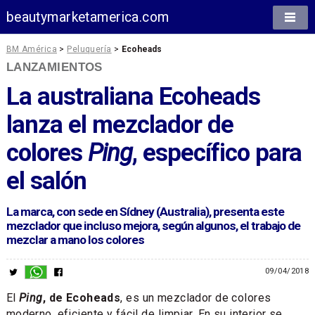
beautymarketamerica.com
BM América
>
Peluquería
>
Ecoheads
LANZAMIENTOS
La australiana Ecoheads
lanza el mezclador de
colores
Ping
, específico para
el salón
La marca, con sede en Sídney (Australia), presenta este
mezclador que incluso mejora, según algunos, el trabajo de
mezclar a mano los colores
09/04/2018
El
Ping
, de Ecoheads
, es un mezclador de colores
moderno, eficiente y fácil de limpiar. En su interior se