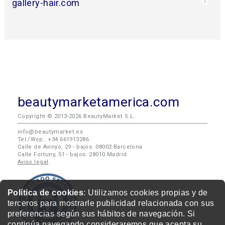
gallery-hair.com
beautymarketamerica.com
Copyright © 2013-2026 BeautyMarket S.L.
info@beautymarket.es
Tel./Wsp.: +34 661913286
Calle de Avinyó, 29 - bajos. 08002 Barcelona
Calle Fortuny, 51 - bajos. 28010 Madrid
Aviso legal
Política de cookies
: Utilizamos cookies propias y de
terceros para mostrarle publicidad relacionada con sus
preferencias según sus hábitos de navegación. Si
continúa navegando consideraremos que acepta su