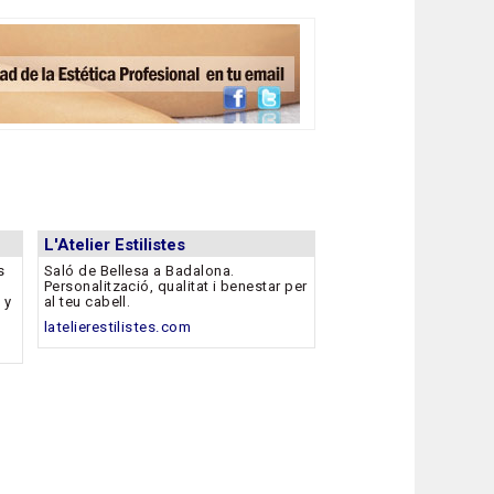
L'Atelier Estilistes
s
Saló de Bellesa a Badalona.
Personalització, qualitat i benestar per
 y
al teu cabell.
latelierestilistes.com