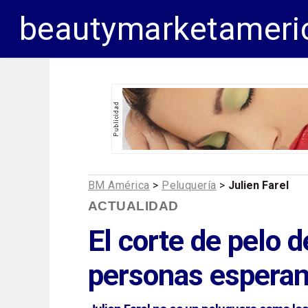
beautymarketameri
BM América
>
Peluquería
>
Julien Farel
ACTUALIDAD
El corte de pelo 
personas esperan