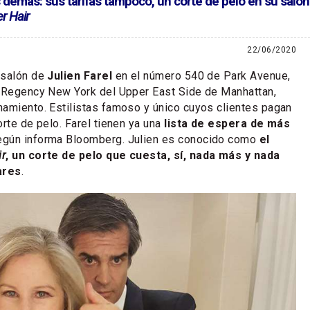
 demás: sus tarifas tampoco, un corte de pelo en su saló
r Hair
22/06/2020
 salón de
Julien Farel
en el número 540 de Park Avenue,
s Regency New York del Upper East Side de Manhattan,
amiento. Estilistas famoso y único cuyos clientes pagan
orte de pelo. Farel tienen ya una
lista de espera de más
según informa Bloomberg. Julien es conocido como
el
ir
, un corte de pelo que cuesta, sí, nada más y nada
ares
.