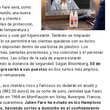
en Fare será, como
 mundo, una nueva
 y clientes
llas de protección,
 de temperatura y
nos y usar gel higienizante. También se limpiarán
olo se permitirá a las clientas quedarse con su bolso
lo depositan dentro de una bolsa de plástico. Los
emás, pantallas protectoras, y los coloristas y el personal
ntes. Las sillas de la sala de espera estarán
ndo la distancia de seguridad. Según Bloomberg,
50 de
egresarán a sus puestos
en dos turnos más amplios,
no remunerada.
l, sus clientes ricos y famosos no dudarán en acudir y
s (882,50 euros) de su corte de pelo, cantidad que Farel,
ido en 1968 en Montfaucon-en-Velay, Auvergne, Francia,
la cuarentena.
Julien Fare ha estado en los Hamptons
o, haciendo cortes a domicilio en el confinamiento