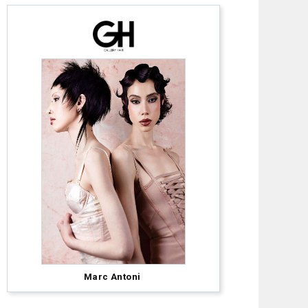
Sarah
McCulloch