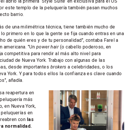
 abrió la primera ‘Style Suite’ en exclusiva para el US
Por este templo de la peluquería también pasan muchos
ecto barrio.
s de una milimétrica técnica, tiene también mucho de
 lo primero en lo que la gente se fija cuando entras en una
ho de quién eres y de tu personalidad", contaba Farel a
ón americana. "Un
power hair
(o cabello poderoso, en
ja competitiva para rendir al más alto nivel para
 ciudad de Nueva York. Trabajo con algunas de las
as, desde importantes
brokers
a celebridades, o los
a York. Y para todos ellos la confianza es clave cuando
s", añadía.
sa reapertura en
 peluquería más
, en Nueva York,
s peluquerías en
 reabren con
las
va normalidad.