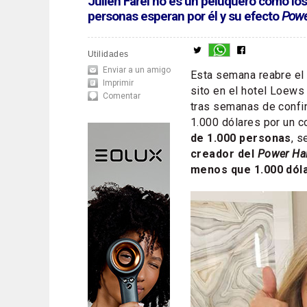
Julien Farel no es un peluquero como los
personas esperan por él y su efecto
Powe
Utilidades
Enviar a un amigo
Esta semana reabre el
Imprimir
sito en el hotel Loew
Comentar
tras semanas de confin
1.000 dólares por un c
de 1.000 personas
, 
creador del
Power Ha
menos que 1.000 dól