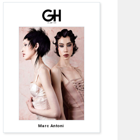
Sarah
Marc Antoni
McCulloch