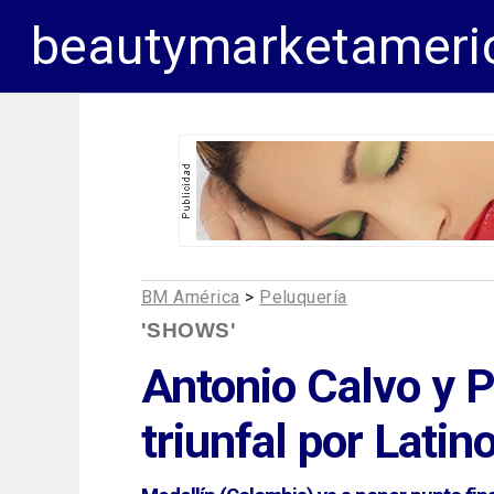
beautymarketameri
BM América
>
Peluquería
'SHOWS'
Antonio Calvo y P
triunfal por Lati