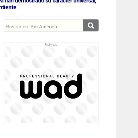
ya han demostrado su carácter universal,
ntiente