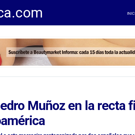
ca.com
INIC
edro Muñoz en la recta fi
noamérica