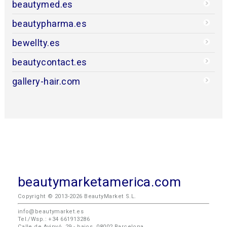
beautymed.es
beautypharma.es
bewellty.es
beautycontact.es
gallery-hair.com
beautymarketamerica.com
Copyright © 2013-2026 BeautyMarket S.L.
info@beautymarket.es
Tel./Wsp.: +34 661913286
Calle de Avinyó, 29 - bajos. 08002 Barcelona