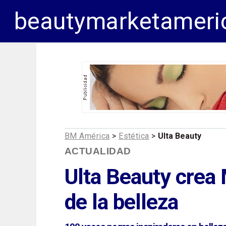
beautymarketameri
BM América
>
Estética
>
Ulta Beauty
ACTUALIDAD
Ulta Beauty crea
de la belleza