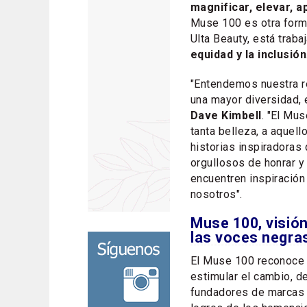
magnificar, elevar, 
Muse 100 es otra forma
Ulta Beauty, está trab
equidad y la inclusión
"Entendemos nuestra re
una mayor diversidad, e
Dave Kimbell
. "El Mu
tanta belleza, a aquell
historias inspiradora
orgullosos de honrar 
encuentren inspiración
nosotros".
Muse 100, visión
las voces negra
El Muse 100 reconoce a
estimular el cambio, d
fundadores de marcas d