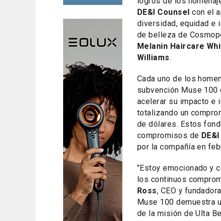
logros de los homenaj
DE&I Counsel
con el a
diversidad, equidad e 
de belleza de Cosmopo
Melanin Haircare Whi
Williams
.
Cada uno de los homen
subvención Muse 100
acelerar su impacto e i
totalizando un compro
de dólares. Estos fon
compromisos de
DE&I
por la compañía en feb
"Estoy emocionado y c
los continuos comprom
Ross
, CEO y fundadora
Muse 100 demuestra un
de la misión de Ulta Be