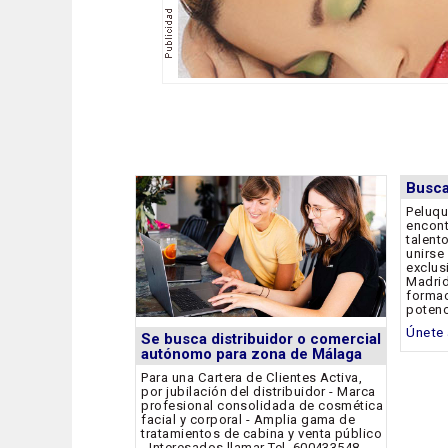
Busca
Peluqu
encon
talent
unirse
exclus
Madrid
formac
potenc
Únete 
Se busca distribuidor o comercial
autónomo para zona de Málaga
Para una Cartera de Clientes Activa,
por jubilación del distribuidor - Marca
profesional consolidada de cosmética
facial y corporal - Amplia gama de
tratamientos de cabina y venta público
- Interesados llamar Tel. 600433548