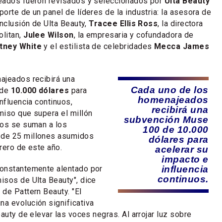
eados fueron revisados y seleccionados por
Ulta Beauty
porte de un panel de líderes de la industria: la asesora de
inclusión de Ulta Beauty,
Tracee Ellis Ross
, la directora
litan,
Julee Wilson
, la empresaria y cofundadora de
tney White
y el estilista de celebridades
Mecca James
ajeados recibirá una
Cada uno de los
 de
10.000 dólares
para
homenajeados
nfluencia continuos,
recibirá una
miso que supera el millón
subvención Muse
dos se suman a los
100 de 10.000
de 25 millones asumidos
dólares para
rero de este año.
acelerar su
impacto e
onstantemente alentado por
influencia
continuos.
isos de Ulta Beauty", dice
 de Pattern Beauty. "El
a evolución significativa
auty de elevar las voces negras. Al arrojar luz sobre