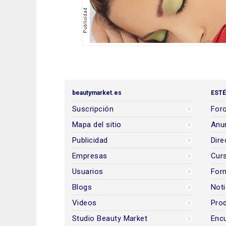
beautymarket.es
ESTÉ
Suscripción
Foro
Mapa del sitio
Anun
Publicidad
Dire
Empresas
Cur
Usuarios
For
Blogs
Noti
Videos
Prod
Studio Beauty Market
Encu