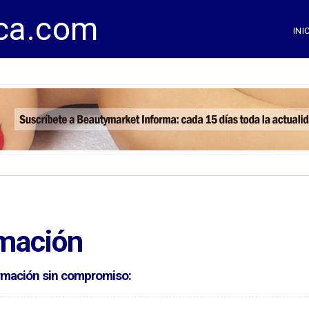
ca.com
INI
rmación
formación sin compromiso: