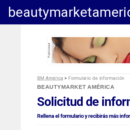
beautymarketameri
BM América
>
Formulario de información
BEAUTYMARKET AMÉRICA
Solicitud de info
Rellena el formulario y recibirás más in