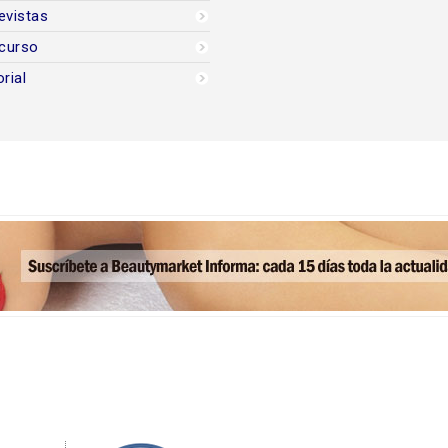
evistas
curso
orial