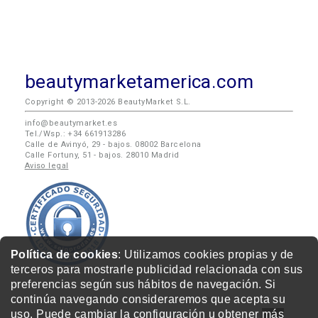
beautymarketamerica.com
Copyright © 2013-2026 BeautyMarket S.L.
info@beautymarket.es
Tel./Wsp.: +34 661913286
Calle de Avinyó, 29 - bajos. 08002 Barcelona
Calle Fortuny, 51 - bajos. 28010 Madrid
Aviso legal
Política de cookies
: Utilizamos cookies propias y de
terceros para mostrarle publicidad relacionada con sus
preferencias según sus hábitos de navegación. Si
continúa navegando consideraremos que acepta su
uso. Puede cambiar la configuración u obtener
más