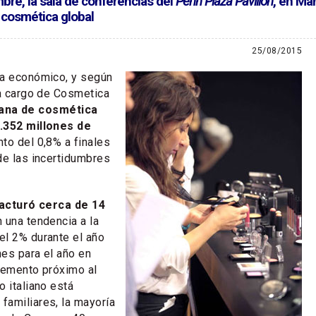
bre, la sala de conferencias del
Penn Plaza Pavilion
, en Ma
a cosmética global
25/08/2015
ta económico, y según
 a cargo de Cosmetica
liana de cosmética
.352 millones de
nto del 0,8% a finales
de las incertidumbres
 facturó cerca de 14
n una tendencia a la
el 2% durante el año
es para el año en
remento próximo al
o italiano está
familiares, la mayoría