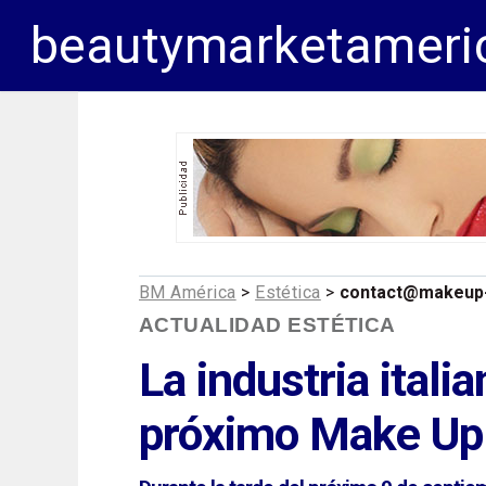
beautymarketameri
BM América
>
Estética
>
contact@makeup-
ACTUALIDAD ESTÉTICA
La industria ital
próximo
Make Up