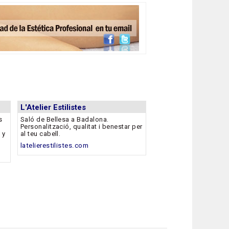
L'Atelier Estilistes
s
Saló de Bellesa a Badalona.
Personalització, qualitat i benestar per
 y
al teu cabell.
latelierestilistes.com