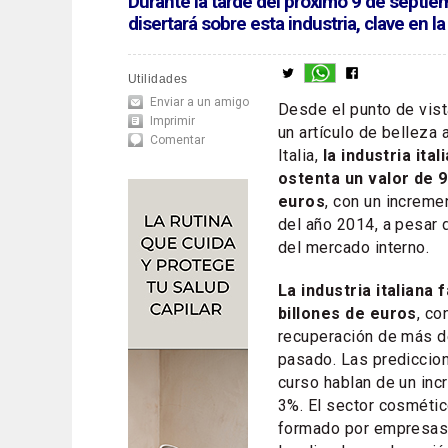
Durante la tarde del próximo 9 de septiem
disertará sobre esta industria, clave en l
Utilidades
Enviar a un amigo
Desde el punto de vis
Imprimir
un artículo de belleza
Comentar
Italia,
la industria ita
ostenta un valor de 9
euros
, con un increme
del año 2014, a pesar 
del mercado interno.
La industria italiana
billones de euros
, co
recuperación de más d
pasado. Las prediccion
curso hablan de un inc
3%. El sector cosmétic
formado por empresas 