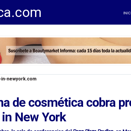
ca.com
INIC
in-newyork.com
iana de cosmética cobra p
 in New York