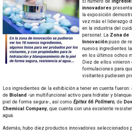
El número de
ingredie
innovadores
presenta
la exposición demostr
vez más el liderazgo 
en la industria del cui
personal. La
Zona de
Innovación
puso de re
nuevos ingredientes l
en los últimos ochos 
Diez de ellos vinieron
formulaciones para qu
visitantes pudiesen pr
Los ingredientes de la exhibición a tener en cuenta fueron:
de
Bioland
-un multifuncional activo para hidratar y blanque
piel de forma segura-, así como
Epitex 66 Polímero
, de
Do
Chemical Company
, que cuenta con una excelente resisten
agua.
Además, hubo diez productos innovadores seleccionados 