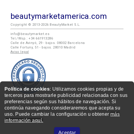
beautymarketamerica.com
Copyright © 2013-2026 BeautyMarket S.L.
info@beautymarket.es
Tel./Wsp.: +34 661913286
Calle de Avinyó, 29 - bajos. 08002 Barcelona
Calle Fortuny, 51 - bajos. 28010 Madrid
Aviso legal
Política de cookies
: Utilizamos cookies propias y de
terceros para mostrarle publicidad relacionada con sus
preferencias según sus hábitos de navegación. Si
continúa navegando consideraremos que acepta su
uso. Puede cambiar la configuración u obtener
más
información aquí.
Aceptar