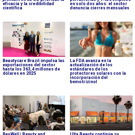
eficacia y la credibilidad
en solo dos años: el sector
científica
denuncia cierres mensuales
Beautycare Brazil impulsa las
La FDA avanza en la
exportaciones del sector
actualización de los
hasta los 363,4 millones de
estándares de los
dólares en 2025
protectores solares con la
incorporación del
bemotrizinol
Be+Well | Beauty and
Ulta Beauty continúa su