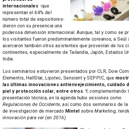
internacionales
-que
representan el 64% del
número total de expositores-
dieron con su presencia una
poderosa dimensión internacional. Aunque, tal y como se pr
los visitantes fueron predominantemente coreanos, a Seúl 
acercaron también otros asistentes que provenían de los c
continentes, especialmente de Tailandia, Japón, Estados U
India.
Los seminarios estuvieron presentados por CLR, Dow Corn
Elementis, HallStar, Lipotec, Sensient y SEPPIC, que
mostr
las últimas innovaciones antienvejecimiento, cuidado d
piel y protección solar, entre otros
. Y, complementando 
presentación técnica, en la agenda hubo sesiones como
Regulaciones de Occidente
, así como dos seminarios de la
de investigación de mercado
Mintel
sobre
Marketing, tend
innovación para ver (en 2016)
.