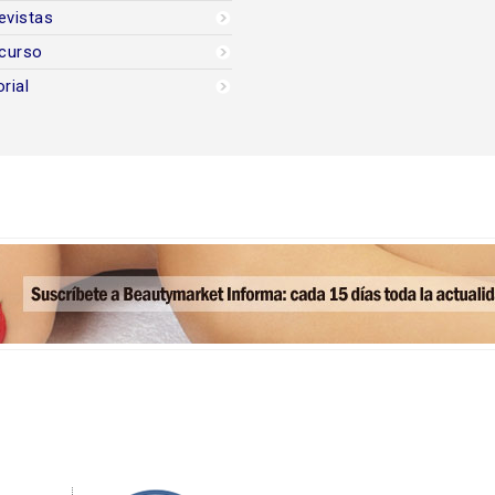
evistas
curso
orial