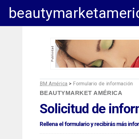
beautymarketameri
BM América
>
Formulario de información
BEAUTYMARKET AMÉRICA
Solicitud de info
Rellena el formulario y recibirás más in