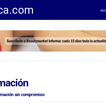
ca.com
INI
rmación
formación sin compromiso: