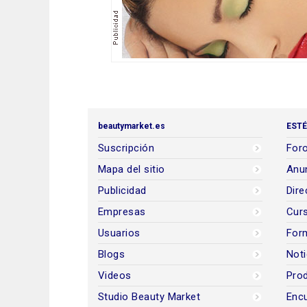
beautymarket.es
ESTÉ
Suscripción
Foro
Mapa del sitio
Anun
Publicidad
Dire
Empresas
Cur
Usuarios
For
Blogs
Noti
Videos
Prod
Studio Beauty Market
Encu