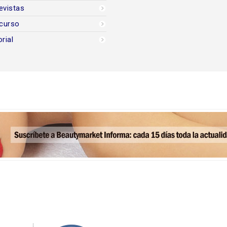
evistas
curso
orial