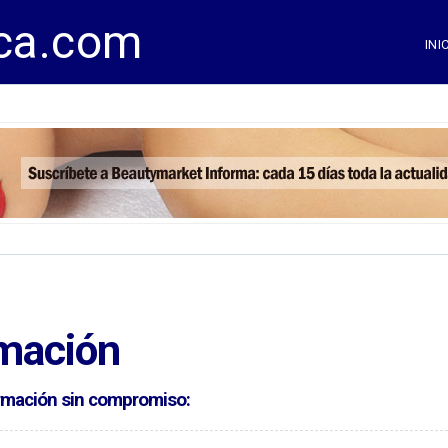
ca.com
INI
rmación
formación sin compromiso: