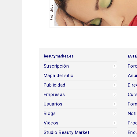
beautymarket.es
ESTÉ
Suscripción
Foro
Mapa del sitio
Anun
Publicidad
Dire
Empresas
Cur
Usuarios
For
Blogs
Noti
Videos
Prod
Studio Beauty Market
Encu