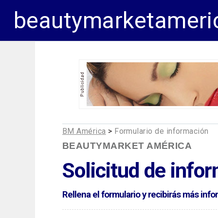
beautymarketameri
BM América
>
Formulario de información
BEAUTYMARKET AMÉRICA
Solicitud de info
Rellena el formulario y recibirás más in