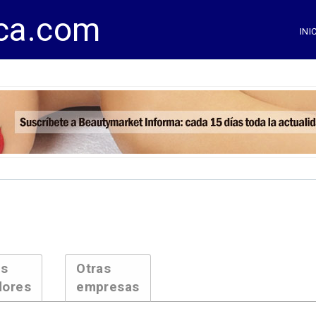
ca.com
INI
es
Otras
dores
empresas