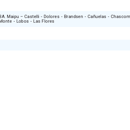
GBA. Maipu – Castelli - Dolores - Brandsen - Cañuelas - Chasco
 Monte - Lobos - Las Flores