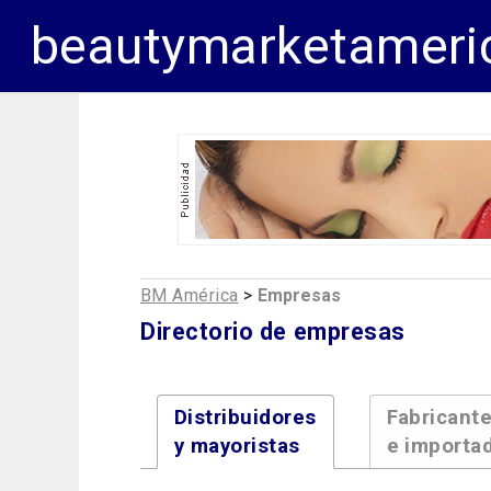
beautymarketameri
BM América
>
Empresas
Directorio de empresas
Distribuidores
Fabricant
y mayoristas
e importa