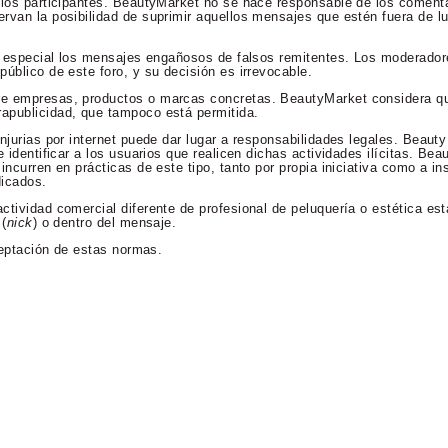
 los participantes. BeautyMarket no se hace responsable de los comenta
rvan la posibilidad de suprimir aquellos mensajes que estén fuera de lu
en especial los mensajes engañosos de falsos remitentes. Los moderador
úblico de este foro, y su decisión es irrevocable.
re empresas, productos o marcas concretas. BeautyMarket considera qu
apublicidad, que tampoco está permitida.
njurias por internet puede dar lugar a responsabilidades legales. Beaut
 identificar a los usuarios que realicen dichas actividades ilícitas. Bea
incurren en prácticas de este tipo, tanto por propia iniciativa como a in
dicados.
ctividad comercial diferente de profesional de peluquería o estética es
 (
nick
) o dentro del mensaje.
aceptación de estas normas.