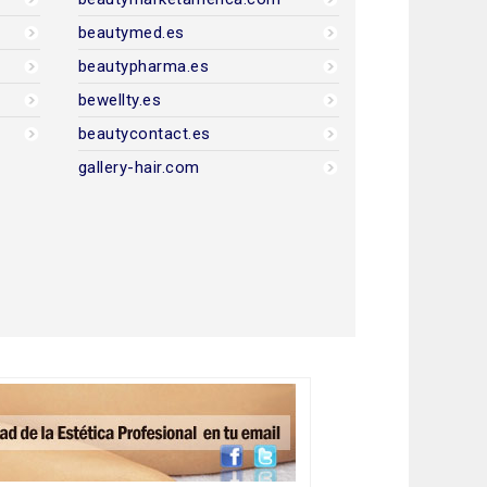
beautymed.es
beautypharma.es
bewellty.es
beautycontact.es
gallery-hair.com