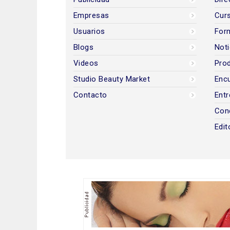
Empresas
Cur
Usuarios
For
Blogs
Noti
Videos
Prod
Studio Beauty Market
Encu
Contacto
Entr
Con
Edit