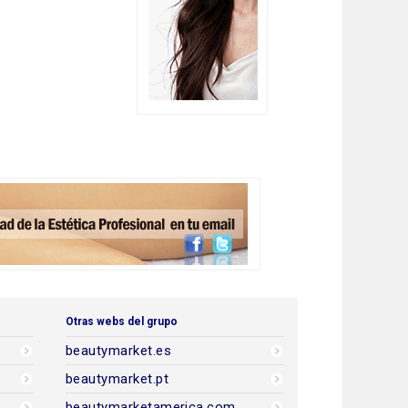
Otras webs del grupo
beautymarket.es
beautymarket.pt
beautymarketamerica.com