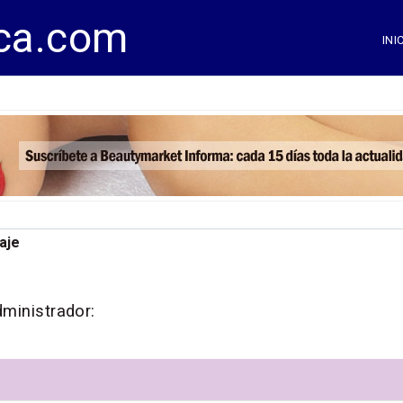
ca.com
INI
aje
dministrador: