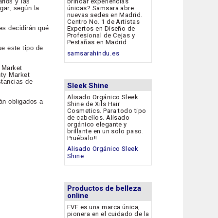
rios y las
brindar experiencias
gar, según la
únicas? Samsara abre
nuevas sedes en Madrid.
Centro No. 1 de Artistas
es decidirán qué
Expertos en Diseño de
Profesional de Cejas y
Pestañas en Madrid
e este tipo de
samsarahindu.es
y Market
uty Market
stancias de
Sleek Shine
Alisado Orgánico Sleek
tán obligados a
Shine de Xils Hair
Cosmetics. Para todo tipo
de cabellos. Alisado
orgánico elegante y
brillante en un solo paso.
Pruébalo!!
Alisado Orgánico Sleek
Shine
Productos de belleza
online
EVE es una marca única,
pionera en el cuidado de la