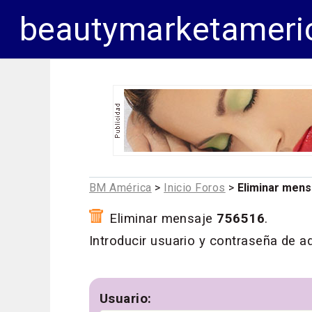
beautymarketameri
BM América
>
Inicio Foros
>
Eliminar mens
Eliminar mensaje
756516
.
Introducir usuario y contraseña de a
Usuario: