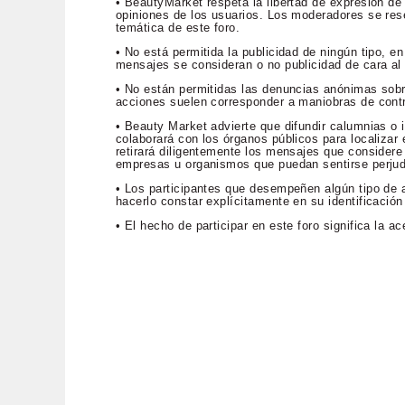
• BeautyMarket respeta la libertad de expresión de
opiniones de los usuarios. Los moderadores se rese
temática de este foro.
• No está permitida la publicidad de ningún tipo, 
mensajes se consideran o no publicidad de cara al p
• No están permitidas las denuncias anónimas sob
acciones suelen corresponder a maniobras de contr
• Beauty Market advierte que difundir calumnias o i
colaborará con los órganos públicos para localizar e
retirará diligentemente los mensajes que considere 
empresas u organismos que puedan sentirse perju
• Los participantes que desempeñen algún tipo de a
hacerlo constar explícitamente en su identificación
• El hecho de participar en este foro significa la 